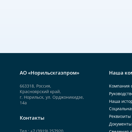
АО «Норильскгазпром»
Наша ко
663318, Россия,
Компания 
Красноярский край,
Руководств
г. Норильск, ул. Орджоникидзе,
Наша исто
14а
Социальна
Реквизиты
Контакты
Документы
Тел.: +7 (3919) 257920
Сведения о