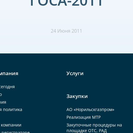
ГОСА-2011
24 Июня 2011
мпания
Услуги
сегодня
о
Закупки
рия
АО «Норильскгазпром»
я политика
Реализация МТР
Закупочные процедуры на
 компании
площадке ОТС, РАД
 регистраторе