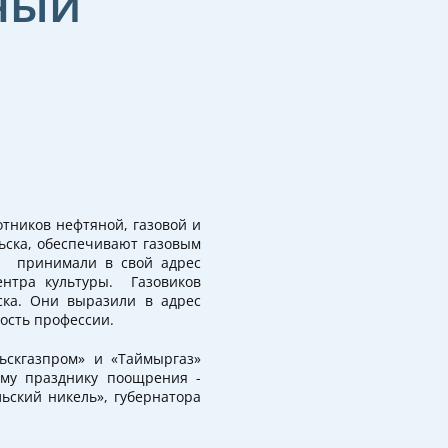
ный
тников нефтяной, газовой и
ьска, обеспечивают газовым
я, принимали в свой адрес
ентра культуры. Газовиков
ска. Они выразили в адрес
ность профессии.
ьскгазпром» и «Таймыргаз»
ому празднику поощрения -
ьский никель», губернатора