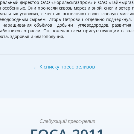
еральный директор ОАО «Норильскгазпром» и ОАО «Таймыргаз»
 особенные. Они пронесли сквозь мороз и зной, снег и ветер п
емальных условиях, с честью выполняют свою главную мисси
еводородным сырьём. Игорь Петрович отдельно подчеркнул, 
я наращивания объёмов добычи углеводородов, развития 
работников отрасли. Он пожелал всем присутствующим в зал
юта, здоровья и благополучия.
←
К списку пресс-релизов
Следующий пресс-релиз