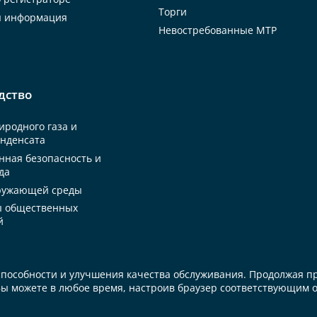
Торги
я информация
Невостребованные МТР
дство
родного газа и
онденсата
ная безопасность и
да
ружающей среды
 общественных
й
оспособности и улучшения качества обслуживания. Продолжая п
Вы можете в любое время, настроив браузер соответствующим о
 версия
Стартовая страница