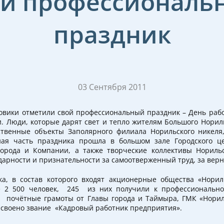
ой профессиональ
праздник
03 Сентября 2011
зовики отметили свой профессиональный праздник – День рабо
 Люди, которые дарят свет и тепло жителям Большого Норил
ственные объекты Заполярного филиала Норильского никел
ная часть праздника прошла в большом зале Городского ц
орода и Компании, а также творческие коллективы Нориль
дарности и признательности за самоотверженный труд, за вер
ка, в состав которого входят акционерные общества «Норил
е 2 500 человек, 245 из них получили к профессиональн
 почётные грамоты от Главы города и Таймыра, ГМК «Норил
исвоено звание «Кадровый работник предприятия».