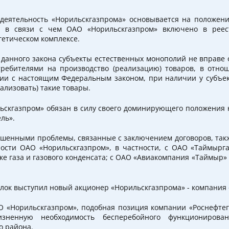
 деятельность «Норильскгазпрома» основывается на положен
, в связи с чем ОАО «Норильскгазпром» включено в реес
гетическом комплексе.
8 данного закона субъекты естественных монополий не вправе
требителями на производство (реализацию) товаров, в отно
вии с настоящим Федеральным законом, при наличии у субъе
ализовать) такие товары.
ьскгазпром» обязан в силу своего доминирующего положения н
ль».
ешенными проблемы, связанные с заключением договоров, так
ости ОАО «Норильскгазпром», в частности, с ОАО «Таймырга
ке газа и газового конденсата; с ОАО «Авиакомпания «Таймыр» 
лок выступил новый акционер «Норильскгазпрома» - компания 
О «Норильскгазпром»,
подобная позиция компании «Роснефтег
изненную необходимость бесперебойного функционирован
о района.