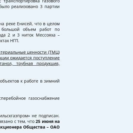
; транспортировка газового
 было реализовано 3 партии
на реке Енисей, что в целом
т большой объем работ по
да 2 и 3 ниток Мессояха –
ктах НГП.
атериальные ценности (ТМЦ)
гации ожидается поступление
анол, трубная продукция,
объектов к работе в зимний
перебойное газоснабжение
ильскгазпром» не подписан.
язано с тем, что
25 июня на
акционера Общества – ОАО