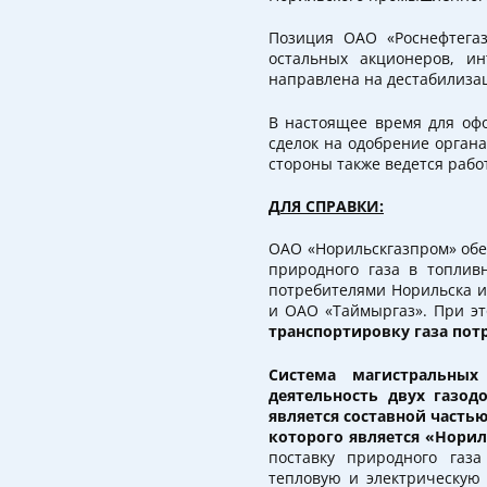
Позиция ОАО «Роснефтега
остальных акционеров, ин
направлена на дестабилиза
В настоящее время для оф
сделок на одобрение орган
стороны также ведется рабо
ДЛЯ СПРАВКИ:
ОАО «Норильскгазпром» обе
природного газа в топлив
потребителями Норильска и
и ОАО «Таймыргаз». При э
транспортировку газа пот
Система магистральных
деятельность двух газод
является составной часть
которого является «Норил
поставку природного газ
тепловую и электрическую 