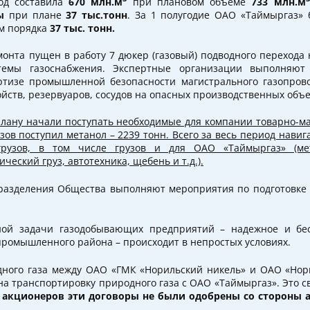
од составила
670 млн.м
при плановом объеме
733 млн.м
ы
при плане
37 тыс.тонн
. За 1 полугодие ОАО «Таймыргаз»
ом порядка
37 тыс. тонн.
онта пущен в работу 7 дюкер (газовый) подводного перехода 
темы газоснабжения. Экспертные организации выполняю
ртизе промышленной безопасности магистрального газопрово
ойств, резервуаров, сосудов на опасных производственных объе
плану начали поступать необходимые для компании товарно-м
узов поступил метанол – 2239 тонн. Всего за весь период нави
рузов, в том числе грузов и для ОАО «Таймыргаз» (мет
ческий груз, автотехника, щебень и т.д.).
разделения Общества выполняют мероприятия по подготовке 
ной задачи газодобывающих предприятий – надежное и бес
промышленного района – происходит в непростых условиях.
дного газа между ОАО «ГМК «Норильский никель» и ОАО «Нор
на транспортировку природного газа с ОАО «Таймыргаз». Это св
акционеров эти договоры не были одобрены со стороны 