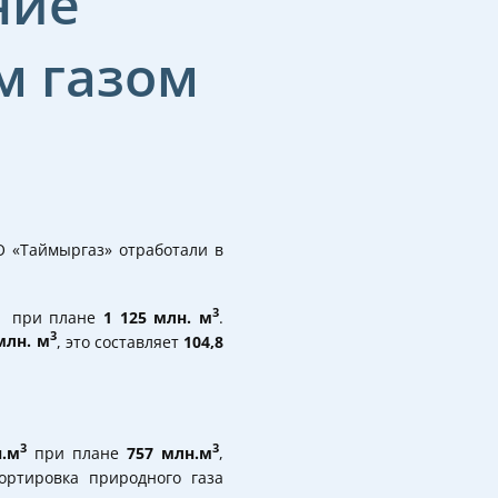
ние
м газом
 «Таймыргаз» отработали в
3
при плане
1 125 млн. м
.
3
млн. м
, это составляет
104,8
3
3
н.м
при плане
757 млн.м
,
ортировка природного газа