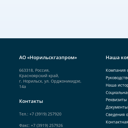
АО «Норильскгазпром»
Наша ко
663318, Россия,
Компания 
Красноярский край,
Руководств
г. Норильск, ул. Орджоникидзе,
Наша исто
14а
Социальна
Реквизиты
Контакты
Документы
Тел.: +7 (3919) 257920
Сведения о
Контактна
Факс: +7 (3919) 257926