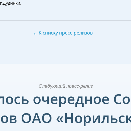
г.Дудинки.
←
К списку пресс-релизов
Следующий пресс-релиз
лось очередное С
ов ОАО «Норильс