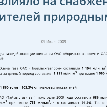
влияло на снабже
ителей природны
09 Июля 2009
года газодобывающие компании ОАО «Норильскгазпром» и ОАО
ме.
3
добыча газа ОАО «Норильскгазпром» составила
1 154 млн. м
3
ва за данный период составила
1 111 млн. м
при плане
1 060 
1 860 тонн
–
103,3%
от плановых показателей.
АО «Таймыргаз» за 1 полугодие 2009 года составила
686 мл
3
3
н.м
при плане
733 млн.м
, что составляет
91,3%.
Трансп
3
3