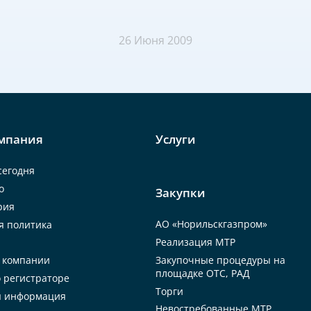
26 Июня 2009
мпания
Услуги
сегодня
о
Закупки
рия
АО «Норильскгазпром»
я политика
Реализация МТР
Закупочные процедуры на
 компании
площадке ОТС, РАД
 регистраторе
Торги
я информация
Невостребованные МТР