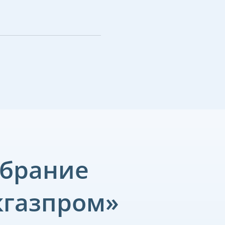
обрание
кгазпром»