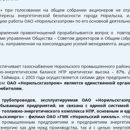
з» при голосовании на общем собрании акционеров не отр
тересы энергетической безопасности города Норильска, и,
цию работы ОАО «Норильскгазпром» по его основной деятельно
ормления правоотношений прорабатывается вопрос о повт
ами управления Общества – Советом директоров и Общим соб
та, направленная на консолидацию усилий менеджмента, акцио
спечивает газоснабжение Норильского промышленного района,
но-энергетическом балансе НПР критически высока – 87%. Д
 Таймыра, с 2003 года осуществляется силами двух предприят
том
ОАО «Норильскгазпром» является единственной орга
ребителям.
 трубопроводов, эксплуатируемая ОАО «Норильскгаз
обывающих предприятий, не связана с единой системой 
ю топливно-энергетического комплекса НПР, основным и 
ьскэнерго» -
филиал ОАО «ГМК «Норильский никель».
«Нор
а промышленным предприятиям и предприятиям энергети
энергию как для нужд производства, так и с целью энерго