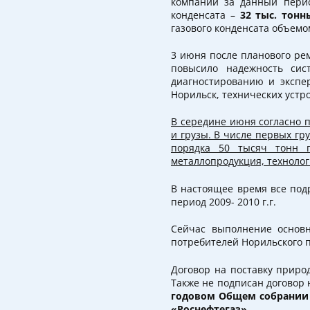
компании за данный пери
конденсата –
32 тыс. тонн
газового конденсата объем
3 июня после планового рем
повысило надежность сис
диагностированию и экспе
Норильск, технических устр
В середине июня согласно 
и грузы. В числе первых гр
порядка 50 тысяч тонн г
металлопродукция, технологи
В настоящее время все под
период 2009- 2010 г.г.
Сейчас выполнение основ
потребителей Норильского 
Договор на поставку приро
Также не подписан договор 
годовом Общем собрании 
«Роснефтегаз».