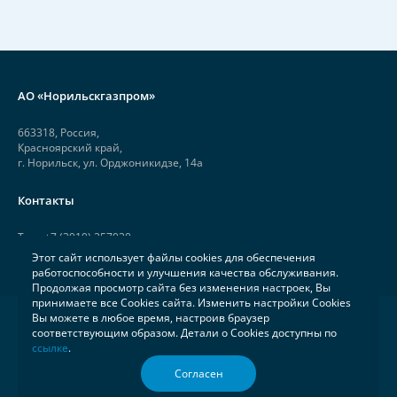
АО «Норильскгазпром»
663318, Россия,
Красноярский край,
г. Норильск, ул. Орджоникидзе, 14а
Контакты
Тел.: +7 (3919) 257920
Этот сайт использует файлы cookies для обеспечения
Факс: +7 (3919) 257926
работоспособности и улучшения качества обслуживания.
Продолжая просмотр сайта без изменения настроек, Вы
принимаете все Cookies сайта. Изменить настройки Cookies
Вы можете в любое время, настроив браузер
2006—2026 АО «Норильскгазпром»
Карта сайта
соответствующим образом. Детали о Cookies доступны по
ссылке
.
Стартовая страница
Согласен
Создание сайта
«
СофтМажор
»
Полная версия сайта