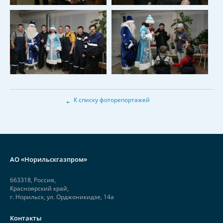
←
К списку фоторепортажей
АО «Норильскгазпром»
663318, Россия,
Красноярский край,
г. Норильск, ул. Орджоникидзе, 14а
Контакты