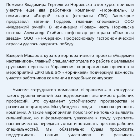
Помимо Владимира Гертеля из Норильска в конкурсе приняли
участие еще два работника компании «Норникель». В
номинации «Второй старт» (ветераны СВО) Заполярье
представил Евгений Гордеев, главный специалист ООО
«Медвежий ручей». В номинации «Повар» честь Норильска
отстоял Александр Скибин, шеф-повар ресторана «Полярная
звезда», ООО «НН-Сервис». Профессионалу гастрономической
отрасли удалось одержать победу.
Валерий Макаров, куратор корпоративного проекта «Академия
наставников», главный специалист отдела по работе с целевыми
группами персонала Управления корпоративных проектов и
мероприятий ДРКПиБД ЗФ «Норникеля» подчеркнул важность
участия работников компании в подобных конкурсах:
— Участие сотрудников компании «Норникель» в конкурсах
такого уровня лишний раз подчеркивает значимость рабочих
профессий. Это фундамент устойчивости производства и
развития территории. Мы убеждены: люди — главная ценность
компании. А такие мероприятия помогают не только выявлять
сильнейших, но и формировать уважение к труду, укреплять
наставничество, передавать опыт и повышать престиж рабочих
специальностей. Мы обязательно будем продолжать
поддерживать наших участников и развивать