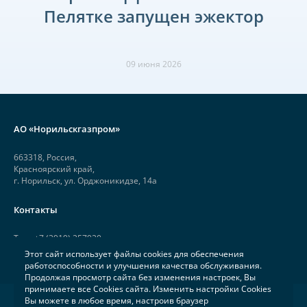
Пелятке запущен эжектор
09 июня 2026
АО «Норильскгазпром»
663318, Россия,
Красноярский край,
г. Норильск, ул. Орджоникидзе, 14а
Контакты
Тел.: +7 (3919) 257920
Этот сайт использует файлы cookies для обеспечения
Факс: +7 (3919) 257926
работоспособности и улучшения качества обслуживания.
Продолжая просмотр сайта без изменения настроек, Вы
принимаете все Cookies сайта. Изменить настройки Cookies
Вы можете в любое время, настроив браузер
2006—2026 АО «Норильскгазпром»
Карта сайта