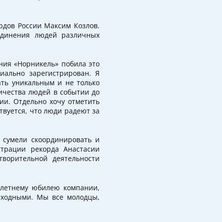
рдов России Максим Козлов.
 единения людей различных
ния «Норникель» побила это
иально зарегистрирован. Я
ать уникальным и не только
личества людей в событии до
ии. Отдельно хочу отметить
твуется, что люди радеют за
 сумели скоординировать и
страции рекорда Анастасии
творительной деятельности
-летнему юбилею компании,
ыходными. Мы все молодцы,