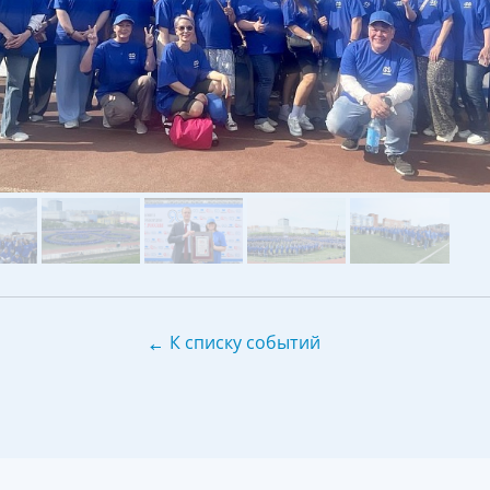
←
К списку событий