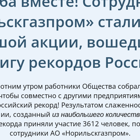
ба вместе! Сотруд
ьскгазпром» стали
шой акции, вошед
игу рекордов Рос
отним утром работники Общества собрал
 чтобы совместно с другими предприятия
оссийский рекорд! Результатом слаженнос
нии, созданный
из наибольшего количеств
екорда приняли участие 3612 человек, по
сотрудники АО «Норильскгазпром».