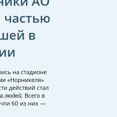
ники АО
 частью
шей в
сии
ись на стадионе
ми «Норникеля»
ти действий стал
а людей.
Всего в
чти 60 из них —