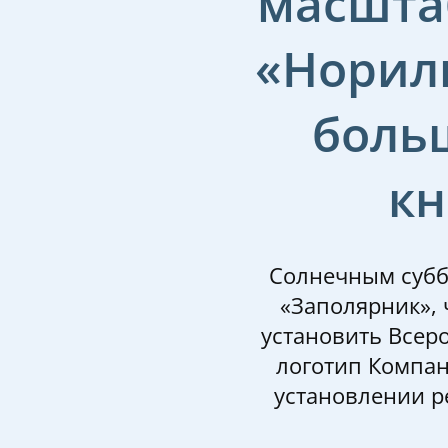
масшта
«Норил
боль
кн
Солнечным субб
«Заполярник»,
установить Всер
логотип Компа
установлении р