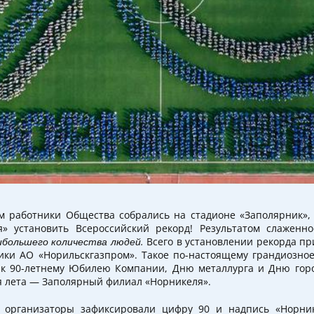
 работники Общества собрались на стадионе «Заполярник»,
» установить Всероссийский рекорд! Результатом слаженно
ибольшего количества людей.
Всего в установлении рекорда пр
ики АО «Норильскгазпром». Такое по-настоящему грандиозно
 к 90-летнему Юбилею Компании, Дню металлурга и Дню горо
я лета — Заполярный филиал «Норникеля».
 организаторы зафиксировали цифру 90 и надпись «Норник