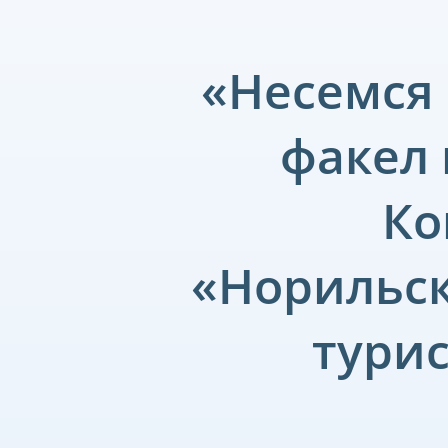
«Несемся 
факел 
Ко
«Норильск
турис