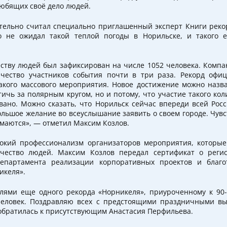
юбящих своё дело людей.
тельно считал специально приглашенный эксперт Книги реко
о не ожидал такой теплой погоды в Норильске, и такого
ству людей был зафиксирован на числе 1052 человека. Компа
ичество участников события почти в три раза. Рекорд офиц
акого массового мероприятия. Новое достижение можно назв
стичь за полярным кругом, но и потому, что участие такого ко
вано. Можно сказать, что Норильск сейчас впереди всей Росс
ольшое желание во всеуслышание заявить о своем городе. Чувс
имаются», — отметил Максим Козлов.
сокий профессионализм организаторов мероприятия, которые
чество людей. Максим Козлов передал сертификат о реги
епартамента реализации корпоративных проектов и благо
икеля».
елями еще одного рекорда «Норникеля», приуроченному к 90
человек. Поздравляю всех с предстоящими праздничными в
 обратилась к присутствующим Анастасия Перфильева.