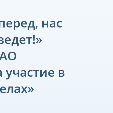
перед, нас
ведет!»
 АО
 участие в
аелах»