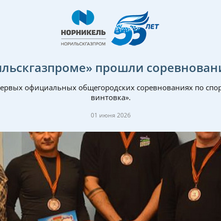
рильскгазпроме» прошли соревнован
 первых официальных общегородских соревнованиях по спо
винтовка».
01 июня 2026