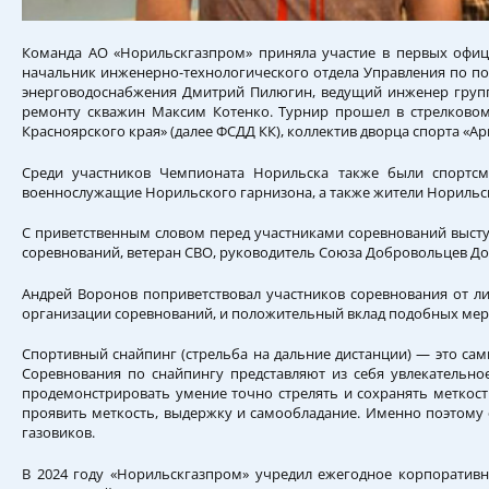
Команда АО «Норильскгазпром» приняла участие в первых офиц
начальник инженерно-технологического отдела Управления по по
энерговодоснабжения Дмитрий Пилюгин, ведущий инженер групп
ремонту скважин Максим Котенко. Турнир прошел в стрелковом 
Красноярского края» (далее ФСДД КК), коллектив дворца спорта «Ар
Среди участников Чемпионата Норильска также были спортсм
военнослужащие Норильского гарнизона, а также жители Норильс
С приветственным словом перед участниками соревнований высту
соревнований, ветеран СВО, руководитель Союза Добровольцев До
Андрей Воронов поприветствовал участников соревнования от ли
организации соревнований, и положительный вклад подобных мер
Спортивный снайпинг (стрельба на дальние дистанции) — это сам
Соревнования по снайпингу представляют из себя увлекательн
продемонстрировать умение точно стрелять и сохранять меткост
проявить меткость, выдержку и самообладание. Именно поэтому
газовиков.
В 2024 году «Норильскгазпром» учредил ежегодное корпоративн