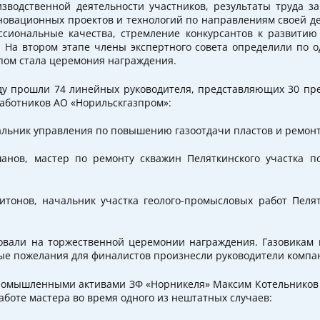
зводственной деятельности участников, результаты труда з
овационных проектов и технологий по направлениям своей де
сиональные качества, стремление конкурсантов к развитию 
 На втором этапе члены экспертного совета определили по 
ом стала церемония награждения.
оду прошли 74 линейных руководителя, представляющих 30 п
работников АО «Норильскгазпром»:
альник управления по повышению газоотдачи пластов и ремонт
анов, мастер по ремонту скважин Пеляткинского участка п
тонов, начальник участка геолого-промысловых работ Пелят
овали на торжественной церемонии награждения. Газовикам
лые пожелания для финалистов произнесли руководители компа
омышленными активами ЗФ «Норникеля» Максим Котельников 
аботе мастера во время одного из нештатных случаев: