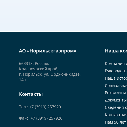
АО «Норильскгазпром»
Наша ко
663318, Россия,
Компания 
Красноярский край,
Руководств
г. Норильск, ул. Орджоникидзе,
Наша исто
14а
Социальна
Реквизиты
Контакты
Документы
Тел.: +7 (3919) 257920
Сведения о
Контактна
Факс: +7 (3919) 257926
Нам 50 лет