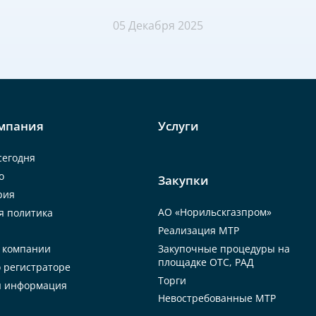
05 Декабря 2025
мпания
Услуги
сегодня
о
Закупки
рия
АО «Норильскгазпром»
я политика
Реализация МТР
Закупочные процедуры на
 компании
площадке ОТС, РАД
 регистраторе
Торги
я информация
Невостребованные МТР