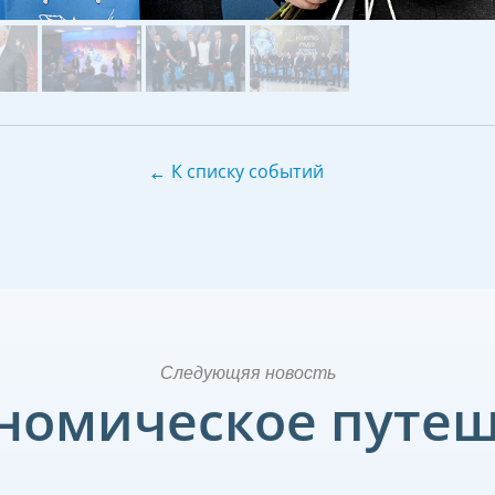
←
К списку событий
Следующяя новость
номическое путе