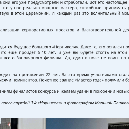
 они его уже предусмотрели и отработали. Вот это настоящее 
л, что у нас реально мощные мастера, способные принимать 
ствую в этой церемонии. И каждый раз это волнительный мо
ализации корпоративных проектов и благотворительной де
ходится будущее большого «Норникеля». Даже те, кто остался но
что еще пройдет 5-10 лет, и уже вы будете стоять на этой
 всего Заполярного филиала. Да, один в поле не воин, но
ходит на протяжении 22 лет. За это время участниками стал
сячи номинантов. Почетное звание «Мастер года» получили бо
ениям финалистов конкурса и желаем удачи в покорении новы
 п
ресс-службой ЗФ «Норникеля» и фотографом
Мариной Пешков