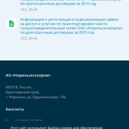
по краткосрочным договорам за 2015 год
.XLS, 34 кб
Информация о регистрации и ходе реализации заявок
на доступ к услугам по транспортировке газа по
газораспределительным сетям ОАО «Норильскгазпром»
по долгосрочным договорам за 2015 год
.XLS, 34 кб
АО «Норильскгазпром»
663318, Россия,
Красноярский край,
г. Норильск, ул. Орджоникидзе, 14а
Контакты
Тел.: +7 (3919) 257920
Этот сайт использует файлы cookies для обеспечения
Факс: +7 (3919) 257926