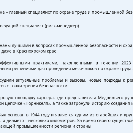
а – главный специалист по охране труда и промышленной без
ведущий специалист (риск-менеджер).
наны лучшими в вопросах промышленной безопасности и охран
и даже в Красноярском крае.
эффективными практиками, накопленными в течении 2023
сными решениями для проведения месячников по охране труда.
бсудили актуальные проблемы и вызовы, новые подходы к р
в с точки зрения безопасности.
тровую площадку карьера, где представители Медвежьего ручь
й цепочке «Норникеля», а также затронули историю создания к
л основан в 1944 году и является одним из старейших и кру
в, а диаметр - несколько километров. За время своего существ
вающей промышленности региона и страны.