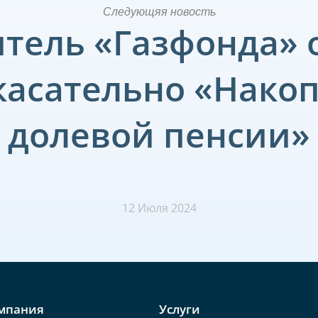
Следующяя новость
тель «Газфонда» 
касательно «Нако
долевой пенсии»
12 Июля 2024
мпания
Услуги