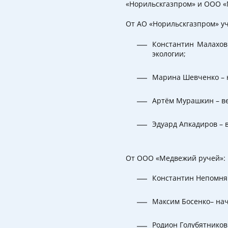
«Норильскгазпром» и ООО «
От АО «Норильскгазпром» у
Константин Малахов
экологии;
Марина Шевченко – 
Артём Мурашкин – ве
Эдуард Апкадиров – 
От ООО «Медвежий ручей»:
Константин Непомня
Максим Босенко– на
Родион Голубятников