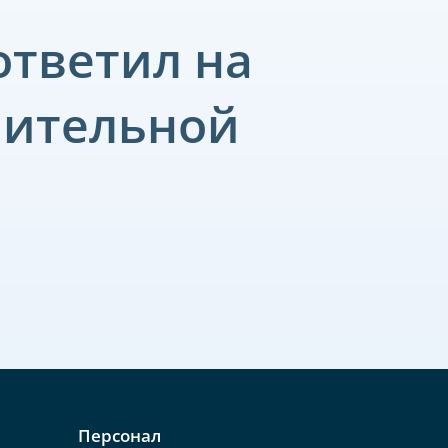
ответил на
пительной
Персонал