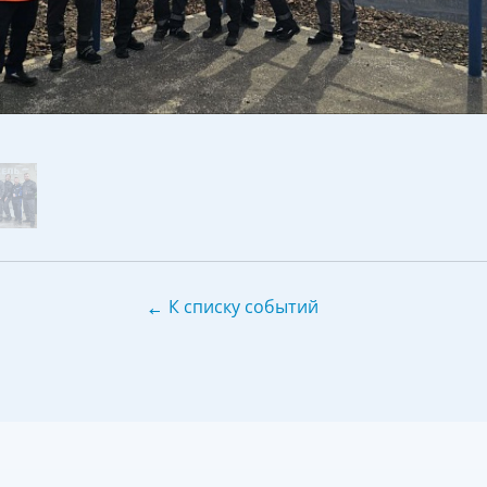
←
К списку событий